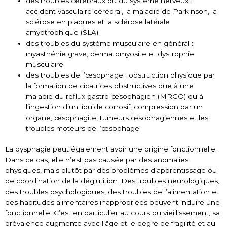
des troubles cérébraux ou du système nerveux :
accident vasculaire cérébral, la maladie de Parkinson, la
sclérose en plaques et la sclérose latérale
amyotrophique (SLA).
des troubles du système musculaire en général :
myasthénie grave, dermatomyosite et dystrophie
musculaire.
des troubles de l’œsophage : obstruction physique par
la formation de cicatrices obstructives due à une
maladie du reflux gastro-œsophagien (MRGO) ou à
l’ingestion d’un liquide corrosif, compression par un
organe, œsophagite, tumeurs œsophagiennes et les
troubles moteurs de l’œsophage
La dysphagie peut également avoir une origine fonctionnelle.
Dans ce cas, elle n’est pas causée par des anomalies
physiques, mais plutôt par des problèmes d’apprentissage ou
de coordination de la déglutition. Des troubles neurologiques,
des troubles psychologiques, des troubles de l’alimentation et
des habitudes alimentaires inappropriées peuvent induire une
fonctionnelle. C’est en particulier au cours du vieillissement, sa
prévalence augmente avec l’âge et le degré de fragilité et au